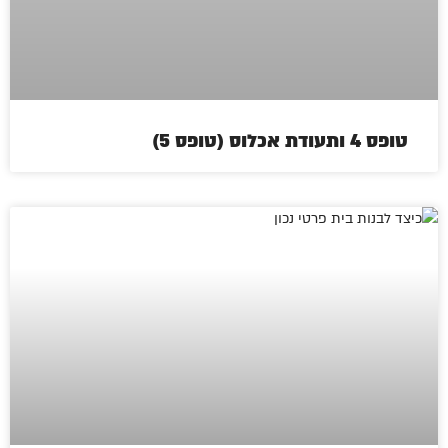
טופס 4 ותעודת אכלוס (טופס 5)