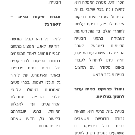
הפרוייקט. מטרת המפקח היא
הבנייה.
להיות נוכח בכל
שלבי בניית
חברת פיקוח בנייה –
הבית ולבצע בין היתר בדיקות
איכות לבנייה, בדיקת עלויות
ליאור גל
לחומרי הגלם ובדיקות הנוגעות
לעמידה בתקני הבנייה
ליאור גל הוא קבלן מורשה
הקיימים בישראל. לאחר
ודור שני לאנשי מקצוע מתחום
הפגישה הראשונה עם
המפקח,
הבנייה ונחשב לאחד המומחים
יהיה ניתן להתחיל לעבוד
בתחום הפיקוח לפרוייקטים
באופן מסודר ועם תקציב
של בניית בתים פרטיים.
בנייה מוגדר מראש.
באתר האינטרנט של ליאור
גל
תוכלו לצפות בפרוייקטים
ניהול פרויקט בנייה עוזר
האחרונים בניהולו על-פי
לחסוך בעלויות
שלבי הבנייה מתחילת
הפרוייקטים ועד לאכלוס
בניית בית פרטי היא הוצאה
המיוחל. ברגע שבחרתם
גדולה הדורשת משאבים
בליאור גל, תדעו שאתם
רבים. בכל פרוייקט בו
בידיים טובות.
מושקעים כספים חשוב לחסוך