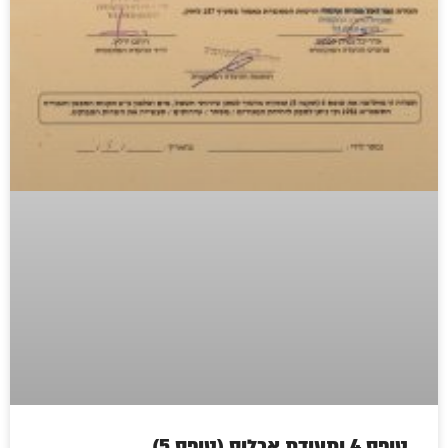
טופס 4 ותעודת אכלוס (טופס 5)