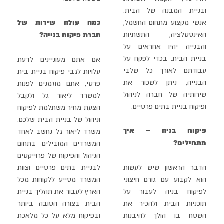
ובניית המבנה של הבית.
כמה עולה שירות של
אנשי מקצוע מתחום החשמל,
האינסטלציה, התשתיות
חברת פיקוח בנייה?
והבנייה יהיו
אחראים על
בניית הבית. בכדי לפקח על
אם אתם מעוניינים לדעת
עבודתם לאורך כל שלבי
עלויות לגבי פיקוח בניית בית
הבנייה, ניתן לשכור את
פרטי, אתם מוזמנים לפנות
שירותיה של חברה לניהול
למשרד ליאור גל ולקבל
ופיקוח בניית בתים פרטיים.
הצעת מחיר משתלמת לפיקוח
וניהול של בניית הבית שלכם.
פיקוח בניה – איך
משרד
ליאור גל נחשב לאחד
מתחילים?
המשרדים המובילים בתחום
הניהול והפיקוח של פרוייקטים
הדבר הראשון שיש לעשות
לבניית בתים פרטיים וצוות
הוא לקבוע עם גורם חיצוני
המשרד מסייע ללקוחות מכל
לפיקוח בניה לעבור על
הארץ לעבור את תהליך בניית
תוכניות הבית ולהכיר את
הבית
בצורה הטובה ביותר
השטח בו הולך להיבנות
ובפיקוח מלא על כל מלאכת