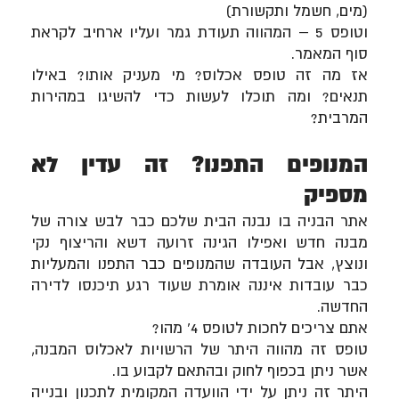
(מים, חשמל ותקשורת)
וטופס 5 – המהווה תעודת גמר ועליו ארחיב לקראת
סוף המאמר.
אז מה זה טופס אכלוס? מי מעניק אותו? באילו
תנאים? ומה תוכלו לעשות כדי להשיגו במהירות
המרבית?
המנופים התפנו? זה עדין לא
מספיק
אתר הבניה בו נבנה הבית שלכם כבר לבש צורה של
מבנה חדש ואפילו הגינה זרועה דשא והריצוף נקי
ונוצץ, אבל העובדה שהמנופים כבר התפנו והמעליות
כבר עובדות איננה אומרת שעוד רגע תיכנסו לדירה
החדשה.
אתם צריכים לחכות לטופס 4' מהו?
טופס זה מהווה היתר של הרשויות לאכלוס המבנה,
אשר ניתן בכפוף לחוק ובהתאם לקבוע בו.
היתר זה ניתן על ידי הוועדה המקומית לתכנון ובנייה