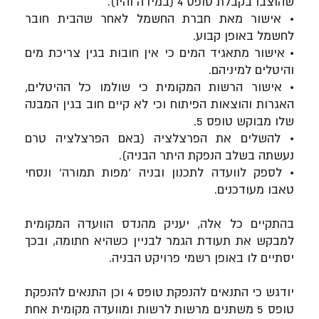
שהוצבו בקבלת טופס 4 (במידה והיו).
• אישור מאת חברת החשמל לאחר שהבית חובר
לחשמל באופן קבוע.
• אישור מתאגיד המים כי אין חובות בגין צריכת מים
והיטלים למיניהם.
• אישור הרשות המקומית כי שולמו כל ההיטלים,
האגרות והוצאות הפיתוח וכי לא קיים חוב בגין המבנה
שלו מבוקש טופס 5.
• להשלים את הפרצלציה (באם הפרצלציה טרם
נעשתה בשלב הנפקת היתר הבניה).
• לספק לוועדה לתכנון ובניה 'מפות תמורה' ונסחי
טאבו מעודכנים.
בהתקיים כל אלה, יעניק מהנדס הוועדה המקומית
למבקש את תעודת הגמר לבניין כשהיא חתומה, ובכך
יסתיים לו באופן רשמי פרויקט הבניה.
יודגש כי התנאים להנפקת טופס 4 וכן התנאים להנפקת
טופס 5 משתנים מרשות לרשות ומוועדה מקומית אחת