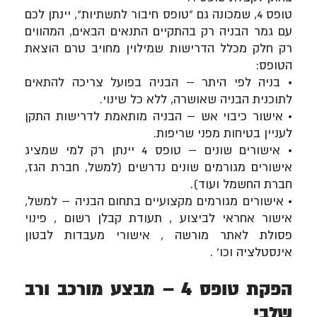
טופס 4, שמכונה גם "טופס חיבור לתשתיות", יינתן לכם
עם גמר הבניה רק בהתקיים התנאים הבאים, המהווים
רק חלק מכלל הדרישות שמילוין מחויב טרם הוצאת
הטופס:
• בניה לפי היתר – הבניה בפועל צריכה להתאים
לתוכנית הבניה שאושרה, ללא כל שינוי.
• אישור כיבוי אש – הבניה מותאמת לדרישות התקן
לעניין בטיחות מפני שריפות.
• אישורים שונים – טופס 4 יינתן רק למי שמציג
אישורים מגורמים שונים נדרשים (למשל, חברת הגז,
חברת החשמל ועוד).
• אישורים מגורמים מקצועיים בתחום הבניה – למשל,
אישור אחראי לביצוע , תעודת קבלן רשום , פינוי
פסולת לאתר מורשה , אישורי מעבדות לבטון
אינסטלציה וכו' .
הפקת טופס 4 – מבצע מורכב ורב
שלבי