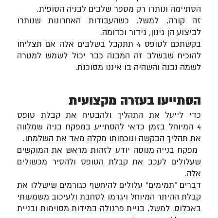
הסתיימה ונותרו רק מספר שלבים לבניה הסופית.
זה קורה, למשל, כשהעבודות האחרונות שנותרו
לביצוע הן גינון, גידור וכדומה.
בקשתכם לטופס 4 תתקבל בשלבים אלה אם תצליחו
להוכיח שבשלב זה המבנה כבר יכול לשמש למטרה
לשמה נבנה והשהיה בו איננו מסוכנת.
הסתייעו בעזרה מקצועית
כדי לייעל את התהליך ולהבטיח את קבלת טופס
4 המיוחל בזמן כדאי להסתייע במפקח בניה שמלווה
את תהליך הבקשה ונוכחותו מקלה מאד את השלמתו.
מפקח בנייה
מנוסה יודע לזהות מראש את המוקשים
שעלולים לעכב את קבלת הטופס ולהסיר מכשולים
אלה.
דברים "תמימים" עלולים להיחשף כגורמים שישללו את
קבלת ההיתר המיוחל ויגרמו לסחבת ולעיכוב משמעותי
באכלוס. למשל, בניית פרגולה במידות מסוימות ובניית