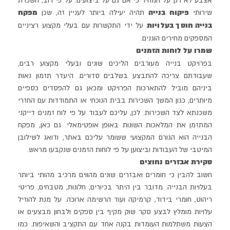
אצבע לא רק על המחיר כי אם גם על ביצועים. על פי רוב, השכרת
פיקוח בנייה
מפקח
שירותי
תהיה יעילה ביותר לעניין זה, שכן
בנייה חוסך בעלויות
על ידי התקשרות עם בעלי מקצוע רציניים
המספקים מחירים הוגנים.
שמרו על לוחות הזמנים
בפרויקט בנייה מעורבים הליכים שונים ובעלי מקצוע רבים,
שעבודתם צריכה להתבצע בשלבים סדורים. היעדר תזמון נאות
ביניהם מוביל להתארכות הפרויקט ומכאן גם להפסדים כספיים
מיותרים, כגון המשך השכירות בבית הנוכחי או התמודדות עם החזרי
משכנתא לצד השכירות. לכן, עליכם לעבוד על פי לוח זמנים דייקני
המתזמן את המלאכות השונות באופן אופטימאלי. גם כאן, מפקח
הבנייה הוא הגורם המקצועי ששומר עליכם באתר, ודואג לשילובן
המיטבי של העבודות וביצוען על פי לוחות הזמנים שנקבעו מראש.
סקירת אבזרים נחוצים
חשוב להבין כי חומרים ואבזרים שונים מהווים מרכיב מהותי ביותר
בעלויות הבנייה. מדובר בין היתר בכיורים, חלונות, מטבחים, פריטי
ריהוט, חומרי בידוד, קרמיקה ועוד הרשימה ארוכה. על מנת להוזיל
עלויות מומלץ לבצע סקר שוק מקיף בין ספקים ולבחון מבצעים או
הצעות משתלמות העומדות בקנה אחד עם התקציב והשאיפות. כמו