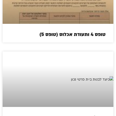
טופס 4 ותעודת אכלוס (טופס 5)