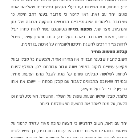
ידע בתחום, וגם משיחות עם בעלי מקצוע ספציפיים שאליהם אתם
פונים. יחד עם זאת, ראוי לזכור כי מדובר בענף רחב היקף, כך
שמדובר בלימודים אינטנסיביים הדורשים השקעה מרובה של זמן
מפקח בנייה
ואנרגיות. מצד שני,
מטעמכם עשוי להוות פתרון יעיל
ביותר, מאחר שמדובר באדם בעל ידע נרחב וניסיון עשיר, שיכול
לזהות מייד דרכים להשגת חיסכון ולשמירה על איכות בו זמנית.
קבלת הצעות מחיר
חשוב להבין שבענף הבנייה אין מחירון אחיד, ולמעשה כל קבלן ובעל
מקצוע עשויים לנקוב במחיר שונה עבור עבודתם. לכן, מומלץ לפנות
לפחות לשלושה קבלנים שונים על מנת לקבל מהם הצעות מחיר,
ובמידה שאינכם מתכוונים לעבוד עם קבלן מפתח – יישמו את אותו
הרעיון לגבי כל בעל מקצוע.
כלומר, קבלו שלוש הצעות שונות על השלד, החשמל, האינסטלציה וכן
הלאה, על מנת לאתר את ההצעה המשתלמת ביותר.
יחד עם זאת, חשוב להדגיש כי הצעה נמוכה מאוד עלולה לרמוז על
שימוש בחומרים מאיכות ירודה או עבודה חובבנית, כך שיש לשים