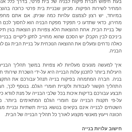
בעת חיפוש חברת פיקוח לבניה של בית פרטי, בדרך כלל אנ
המחיר לשירות הפיקוח. מכיוון שבניית בית פרטי כרוכה בהוצ
במיוחד, יש רצון
לצמצם עלויות כמה שניתן. אם אתם מחפ
מחירון, כדאי שתדעו כי תפקיד מפקח הבניה הוא לחסוך לכם הו
של בניית הבית. אחת ההוצאות הלא
צפויות הן הוצאות בגין תיקו
ביניכם לבין הקבלן יש הסכם שהוא מחוייב לתקן ליקויים בבנייה
כאלה נדחים ומעלים את ההוצאה הנוכחית על
בניית הבית גם לא
הבניה.
איך למעשה מונעים מעלויות לא צפויות במשך תהליך הבניי
היעילות ביותר לתכנון עלות הבנייה היא על-ידי השכרת שירותי ח
בניה. חברה
המתמחה בפיקוח בנייה תנהל עבורכם את התקצי
התהליך הקשור לעבודות ולקניית חומרי הגלם. בנוסף לכך, חבר
תבצע עבורכם בדיקות איכות
בכל שלבי הבנייה על מנת לוודא כ
על-פי תקנות הבנייה עם חומרי הגלם המתאימים ביותר. מכ
השטחים לבנייה אינם בקיאים בנושא בניית
תשתיות ובניית מב
הכוונה וייעוץ מאנשי מקצוע לאורך כל תהליך הבנייה של הבית.
חישוב עלויות בנייה