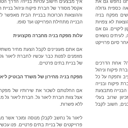
חנו נחפש גם את
איך מבצעים חישוב עלויות בנייה? הדרך הט
אה כספית גדולה
אקסל מסודר של חברת פיקוח וניהול בניית ה
שים מפקח בניה
וההוצאות
הכרוכות בבניית הבית מאפשר ל
צאות לא צפויות
הבנייה מתחילת הפרוייקט ועד סופו.
ן ליקויים. גם אם
, לעיתים נושאים
עלות מפקח בניה מחברה מקצועית
חר סיום פרוייקט
אם אתם מעוניינים לקבל הצעת מחיר משתל
מוזמנים לפנות כבר עכשיו לחברת ליאור גל
ה? אחת הדרכים
של בניית
בתים פרטיים.
ברת פיקוח וניהול
ב ותפקח על כל
מפקח בניה מחירון של משרד הבוטיק ליאו
ת פיקוח ובנייה
י הבנייה מתבצעת
אם החלטתם לשכור את שירותיו של מפקח 
יוון שרוב בעלי
אצל צוות חברת ליאור גל. חברת ליאור גל מב
נים, חשוב לקבל
ללא פשרות.
ליאור גל נחשב לקבלן מנוסה ומוכר אשר מבי
פרוייקטים של בניית בתים פרטיים. פנו עכ