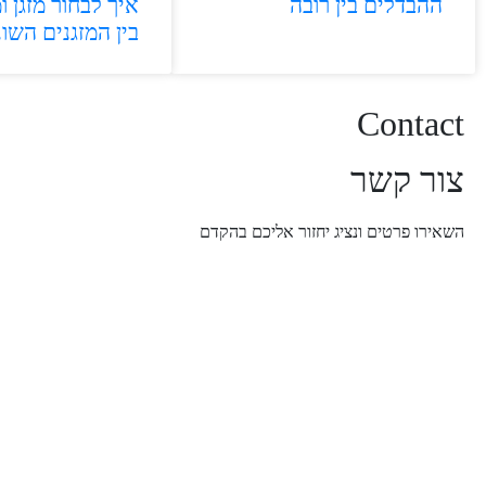
ההבדלים בין רובה
איך לבחור מזגן 
בין המזגנים השונ
Contact
צור קשר
השאירו פרטים ונציג יחזור אליכם בהקדם
050-810-1200
Lior@liorgal.co.il
רח׳ ריינס 8, ראשון לציון 75260
א׳-ה׳: 08:00-19:00 | ו׳: 09:00-13:00