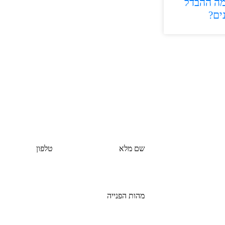
ומה ההבדל
ים?
שם מלא
טלפון
מהות 