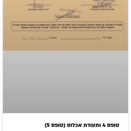
טופס 4 ותעודת אכלוס (טופס 5)