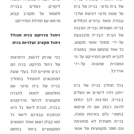
של בית פרטי. בנייה של בית
ליקויים, כשלים בבנייה
על שטח פרטי דורשת שלבי
ולשמור על תקציב קבוע
עבודה מאוד ברורים הכוללים
מראש עם תחילת הפרוייקט.
בניית תשתיות
ובניית המבנה
ניהול פרויקט בניה הכולל
של הבית. הבנייה מתבצעת
על-ידי מספר אנשי מקצוע,
ניהול תקציב ועלויות בניה
כל אחד מתחום אחר, במטרה
להביא לסיום הפרוייקט על-פי
כפי שניתן לראות, היתרונות
התוכנית שהוכנה על-ידי
של ניהול פרויקט בניה הם
אדריכל.
רבים וחיוניים לכל בעלי שטח
המתכוונים להתחיל בתהליך
בכל תהליך בנייה של בית
בנייה של בית פרטי. אם
ייתכן ויהיו ליקויים או כשלים
החלטתם לפנות לחברה
בבנייה. הסיבות לכך יכולות
מקצועית
לניהול פרוייקטים
להיות רבות, אם זה שימוש
בבניה, חברת ליאור גל היא
בחומרי גלם באיכות נמוכה,
הכתובת עבורכם. ליאור גל
בניית תשתית לא מתאימה
הוא קבלן רשום ואחד האנשים
וגם חוסר
מקצועיות של אנשי
המקצועיים ביותר בתחום